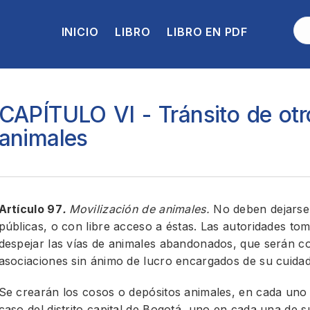
INICIO
LIBRO
LIBRO EN PDF
CAPÍTULO VI - Tránsito de otr
animales
Artículo 97
.
Movilización de animales.
No deben dejarse 
públicas, o con libre acceso a éstas. Las autoridades to
despejar las vías de animales abandonados, que serán c
asociaciones sin ánimo de lucro encargados de su cuida
Se crearán los cosos o depósitos animales, en cada uno d
caso del distrito capital de Bogotá, uno en cada una de s